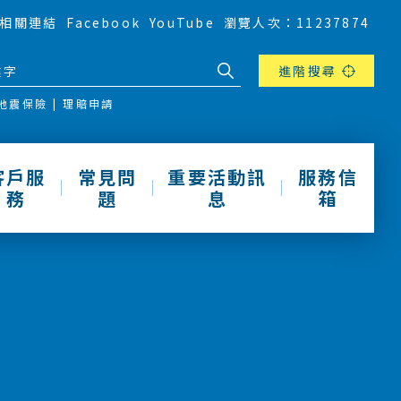
相關連結
Facebook
YouTube
瀏覽人次：11237874
進階搜尋
地震保險
理賠申請
客戶服
常見問
重要活動訊
服務信
務
題
息
箱
動