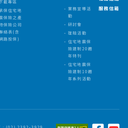
下載專區
服務信箱
業務宣導活
承保住宅地
動
震保險之產
研討會
物保險公司
聯絡表(含
理賠活動
網路投保)
住宅地震保
險建制20週
年特刊
住宅地震保
險建制10週
年系列活動
 : (02) 2392-3929