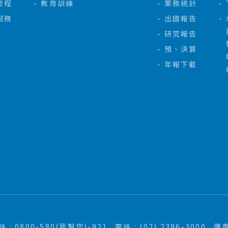
流程
教育訓練
業務統計
服務
出國報告
研究報告
預、決算
年報下載
: 0800-580(我幫您)-921
電話 : (02) 2396-3000
傳真