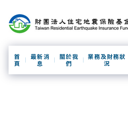
跳
到
主
要
內
容
區
塊
首
最新消
關於我
業務及財務狀
頁
息
們
況