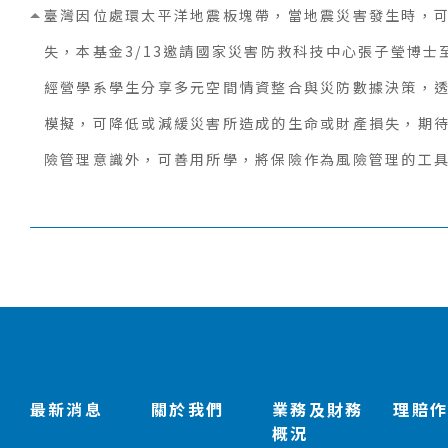
臺灣因位處環太平洋地震板塊帶，當地震災害發生時，
失，本基金3/13邀請國家災害防救科技中心張子瑩博
經營學系學生分享多元空間情資整合與災防數據決策，
模擬，可降低或減緩災害所造成的生命或財產損失，期
險管理意識外，可善用所學，將保險作為風險管理的工
:::
最新消息
關於我們
業務及財務
理賠
概況