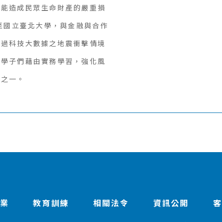
可能造成民眾生命財產的嚴重損
士至國立臺北大學，與金融與合作
透過科技大數據之地震衝擊情境
待學子們藉由實務學習，強化風
具之一。
作業
教育訓練
相關法令
資訊公開