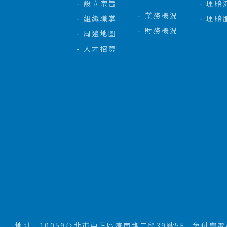
設立宗旨
理賠
業務概況
組織職掌
理賠
財務概況
周邊地圖
人才招募
地址 : 10059台北市中正區濟南路二段39號5F
免付費電話 