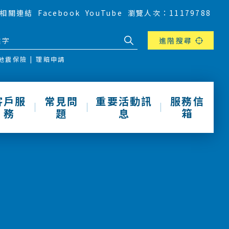
相關連結
Facebook
YouTube
瀏覽人次：11179788
進階搜尋
地震保險
理賠申請
客戶服
常見問
重要活動訊
服務信
務
題
息
箱
動