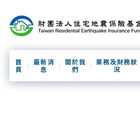
跳
到
主
要
內
容
區
塊
首
最新消
關於我
業務及財務狀
頁
息
們
況