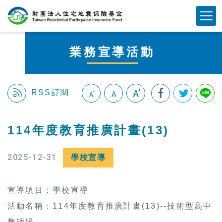
跳
Mobile Button
到
主
要
業務宣導活動
內
容
區
塊
RSS訂閱
:::
114年度教育推廣計畫(13)
2025-12-31
學校宣導
宣導項目：學校宣導
活動名稱：114年度教育推廣計畫(13)--技術型高中
教師場