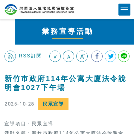
跳
Mobile Button
到
主
要
業務宣導活動
內
容
區
塊
RSS訂閱
:::
新竹市政府114年公寓大廈法令說
明會1027下午場
2025-10-28
民眾宣導
宣導項目：民眾宣導
活動名稱：新竹市政府114年公寓大廈法令說明會