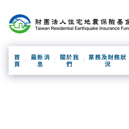
跳
到
主
要
內
容
區
塊
首
最新消
關於我
業務及財務狀
頁
息
們
況