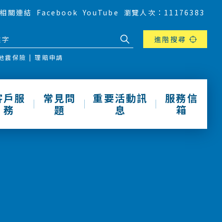
相關連結
Facebook
YouTube
瀏覽人次：11176383
進階搜尋
地震保險
理賠申請
客戶服
常見問
重要活動訊
服務信
務
題
息
箱
動