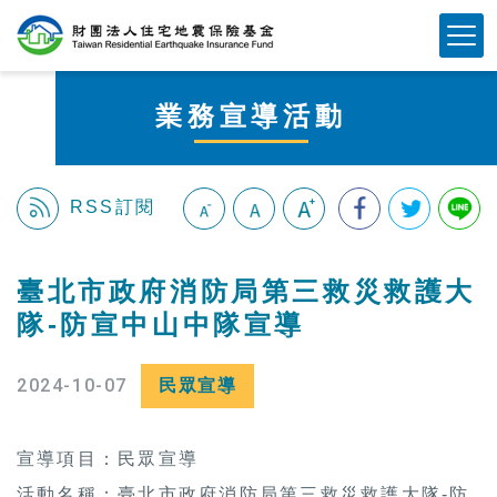
跳
Mobile Button
到
主
要
業務宣導活動
內
容
區
塊
RSS訂閱
:::
臺北市政府消防局第三救災救護大
隊-防宣中山中隊宣導
2024-10-07
民眾宣導
宣導項目：
民眾宣導
活動名稱：臺北市政府消防局第三救災救護大隊-防