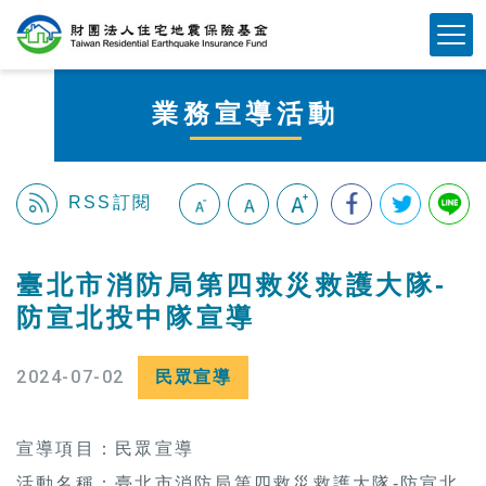
跳
Mobile Button
到
主
要
業務宣導活動
內
容
區
塊
RSS訂閱
:::
臺北市消防局第四救災救護大隊-
防宣北投中隊宣導
2024-07-02
民眾宣導
宣導項目：民眾宣導
活動名稱：臺北市消防局第四救災救護大隊-防宣北