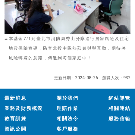
本基金7/1到臺北市消防局秀山分隊進行居家風險及住宅
地震保險宣導，防宣北投中隊熱烈參與與互動，期待將
風險轉嫁的意識，傳遞到每個家庭中！
更新日期：2024-08-26
瀏覽人次：932
:::
最新消息
關於我們
網站導覽
業務及財務概況
理賠作業
相關連結
教育訓練
相關法令
服務信箱
資訊公開
客戶服務